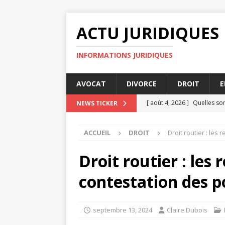
ACTU JURIDIQUES
INFORMATIONS JURIDIQUES
AVOCAT
DIVORCE
DROIT
E
[ août 4, 2026 ]
Quelles son
NEWS TICKER
JURIDIQUE
ACCUEIL
DROIT
Droit routier : les
[ août 2, 2026 ]
Comment le 
[ août 2, 2026 ]
Impôts et f
Droit routier : les 
[ juillet 31, 2026 ]
Les meill
contestation des p
[ août 6, 2026 ]
Délits fina
septembre 13, 2024
Claire Dubois