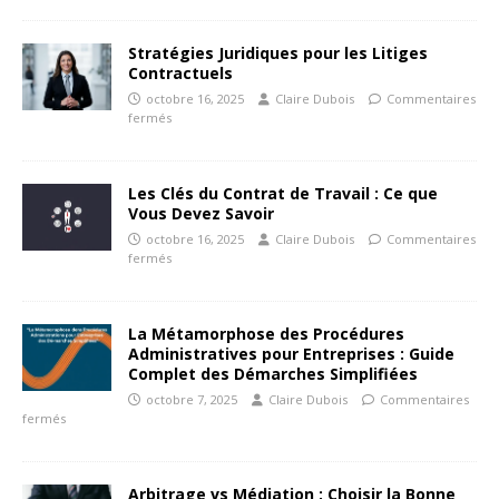
Stratégies Juridiques pour les Litiges
Contractuels
octobre 16, 2025
Claire Dubois
Commentaires
fermés
Les Clés du Contrat de Travail : Ce que
Vous Devez Savoir
octobre 16, 2025
Claire Dubois
Commentaires
fermés
La Métamorphose des Procédures
Administratives pour Entreprises : Guide
Complet des Démarches Simplifiées
octobre 7, 2025
Claire Dubois
Commentaires
fermés
Arbitrage vs Médiation : Choisir la Bonne