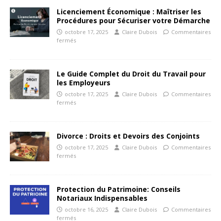
Licenciement Économique : Maîtriser les
Procédures pour Sécuriser votre Démarche
octobre 17, 2025
Claire Dubois
Commentaires
fermés
Le Guide Complet du Droit du Travail pour
les Employeurs
octobre 17, 2025
Claire Dubois
Commentaires
fermés
Divorce : Droits et Devoirs des Conjoints
octobre 17, 2025
Claire Dubois
Commentaires
fermés
Protection du Patrimoine: Conseils
Notariaux Indispensables
octobre 16, 2025
Claire Dubois
Commentaires
fermés