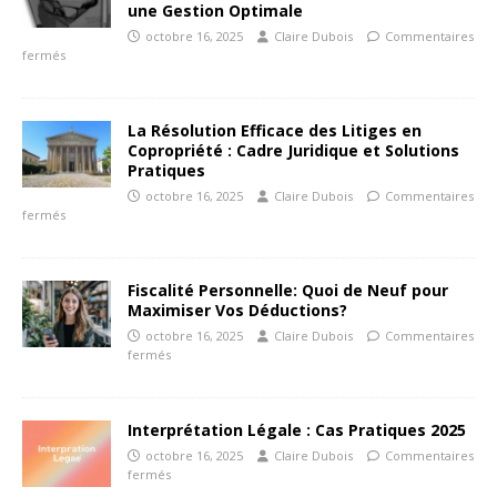
une Gestion Optimale
octobre 16, 2025
Claire Dubois
Commentaires
fermés
La Résolution Efficace des Litiges en
Copropriété : Cadre Juridique et Solutions
Pratiques
octobre 16, 2025
Claire Dubois
Commentaires
fermés
Fiscalité Personnelle: Quoi de Neuf pour
Maximiser Vos Déductions?
octobre 16, 2025
Claire Dubois
Commentaires
fermés
Interprétation Légale : Cas Pratiques 2025
octobre 16, 2025
Claire Dubois
Commentaires
fermés