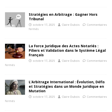
Stratégies en Arbitrage : Gagner Hors
Tribunal
octobre 17, 2025
Claire Dubois
Commentaires
fermés
La Force Juridique des Actes Notariés :
Piliers et Validation dans le Système Légal
Français
octobre 17, 2025
Claire Dubois
Commentaires
fermés
L’Arbitrage International : Évolution, Défis
et Stratégies dans un Monde Juridique en
Mutation
octobre 17, 2025
Claire Dubois
Commentaires
fermés