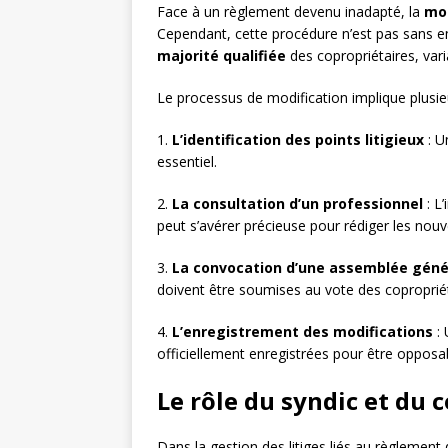
Face à un règlement devenu inadapté, la
mod
Cependant, cette procédure n’est pas sans e
majorité qualifiée
des copropriétaires, vari
Le processus de modification implique plusie
1.
L’identification des points litigieux
: U
essentiel.
2.
La consultation d’un professionnel
: L
peut s’avérer précieuse pour rédiger les nouv
3.
La convocation d’une assemblée génér
doivent être soumises au vote des copropriét
4.
L’enregistrement des modifications
: 
officiellement enregistrées pour être opposa
Le rôle du syndic et du c
Dans la gestion des litiges liés au règlement