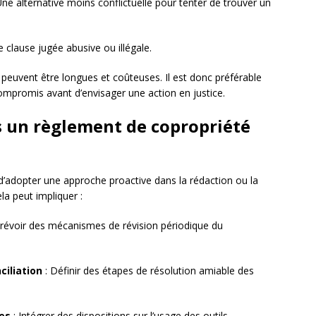
Une alternative moins conflictuelle pour tenter de trouver un
e clause jugée abusive ou illégale.
 peuvent être longues et coûteuses. Il est donc préférable
 compromis avant d’envisager une action en justice.
ers un règlement de copropriété
eux d’adopter une approche proactive dans la rédaction ou la
la peut impliquer :
Prévoir des mécanismes de révision périodique du
ciliation
: Définir des étapes de résolution amiable des
es
: Intégrer des dispositions sur l’usage des outils