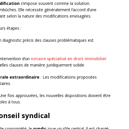
ification
s’impose souvent comme la solution.
mbûches. Elle nécessite généralement l’accord d’une
ant selon la nature des modifications envisagées.
urs étapes :
n diagnostic précis des clauses problématiques est
’intervention d’un
notaire spécialisé en droit immobilier
elles clauses de manière juridiquement solide.
ale extraordinaire
: Les modifications proposées
aires.
Une fois approuvées, les nouvelles dispositions doivent être
bles à tous.
onseil syndical
 de copropriété, le
syndic
joue un rôle central. Il est chargé