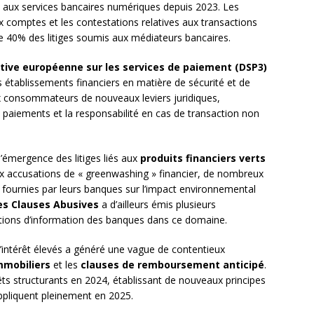
 aux services bancaires numériques depuis 2023. Les
x comptes et les contestations relatives aux transactions
e 40% des litiges soumis aux médiateurs bancaires.
ctive européenne sur les services de paiement (DSP3)
s établissements financiers en matière de sécurité et de
x consommateurs de nouveaux leviers juridiques,
paiements et la responsabilité en cas de transaction non
émergence des litiges liés aux
produits financiers verts
ux accusations de « greenwashing » financier, de nombreux
ournies par leurs banques sur l’impact environnemental
s Clauses Abusives
a d’ailleurs émis plusieurs
ations d’information des banques dans ce domaine.
d’intérêt élevés a généré une vague de contentieux
mmobiliers
et les
clauses de remboursement anticipé
.
êts structurants en 2024, établissant de nouveaux principes
’appliquent pleinement en 2025.