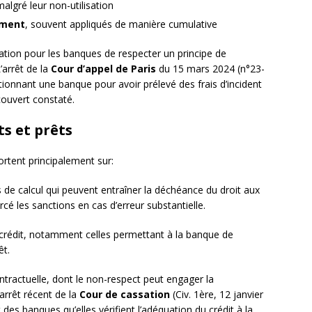
algré leur non-utilisation
ement
, souvent appliqués de manière cumulative
ation pour les banques de respecter un principe de
L’arrêt de la
Cour d’appel de Paris
du 15 mars 2024 (n°23-
ionnant une banque pour avoir prélevé des frais d’incident
ouvert constaté.
ts et prêts
ortent principalement sur:
s de calcul qui peuvent entraîner la déchéance du droit aux
cé les sanctions en cas d’erreur substantielle.
crédit, notamment celles permettant à la banque de
êt.
ntractuelle, dont le non-respect peut engager la
 arrêt récent de la
Cour de cassation
(Civ. 1ère, 12 janvier
des banques qu’elles vérifient l’adéquation du crédit à la