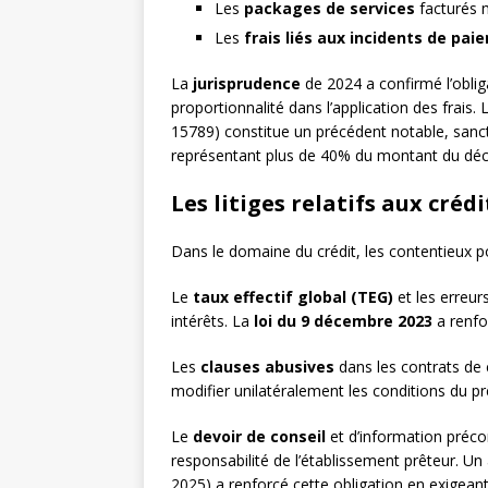
Les
packages de services
facturés m
Les
frais liés aux incidents de pai
La
jurisprudence
de 2024 a confirmé l’oblig
proportionnalité dans l’application des frais. 
15789) constitue un précédent notable, sanct
représentant plus de 40% du montant du déc
Les litiges relatifs aux crédi
Dans le domaine du crédit, les contentieux p
Le
taux effectif global (TEG)
et les erreur
intérêts. La
loi du 9 décembre 2023
a renfor
Les
clauses abusives
dans les contrats de 
modifier unilatéralement les conditions du pr
Le
devoir de conseil
et d’information préco
responsabilité de l’établissement prêteur. Un
2025) a renforcé cette obligation en exigeant 