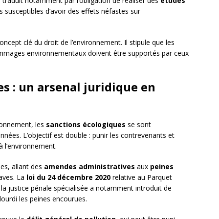
e traduit notamment par l’obligation de réaliser des
études
s susceptibles d’avoir des effets néfastes sur
ncept clé du droit de l’environnement. Il stipule que les
ommages environnementaux doivent être supportés par ceux
s : un arsenal juridique en
ironnement, les
sanctions écologiques
se sont
nées. L’objectif est double : punir les contrevenants et
à l’environnement.
es, allant des
amendes administratives
aux
peines
raves. La
loi du 24 décembre 2020
relative au Parquet
 la justice pénale spécialisée a notamment introduit de
lourdi les peines encourues.