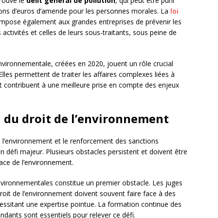
trouve le
délit général de pollution
, qui peut être puni
ions d’euros d’amende pour les personnes morales. La
loi
mpose également aux grandes entreprises de prévenir les
activités et celles de leurs sous-traitants, sous peine de
vironnementale, créées en 2020, jouent un rôle crucial
Elles permettent de traiter les affaires complexes liées à
et contribuent à une meilleure prise en compte des enjeux
on du droit de l’environnement
de l’environnement et le renforcement des sanctions
un défi majeur. Plusieurs obstacles persistent et doivent être
ace de l’environnement.
vironnementales constitue un premier obstacle. Les juges
 droit de l’environnement doivent souvent faire face à des
essitant une expertise pointue. La formation continue des
ndants sont essentiels pour relever ce défi.