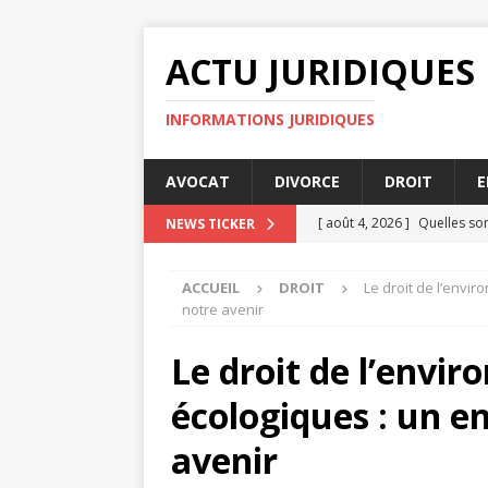
ACTU JURIDIQUES
INFORMATIONS JURIDIQUES
AVOCAT
DIVORCE
DROIT
E
[ août 4, 2026 ]
Quelles son
NEWS TICKER
JURIDIQUE
ACCUEIL
DROIT
Le droit de l’envi
[ août 2, 2026 ]
Comment le 
notre avenir
[ août 2, 2026 ]
Impôts et f
Le droit de l’envir
[ juillet 31, 2026 ]
Les meill
écologiques : un e
[ août 6, 2026 ]
Délits fina
avenir