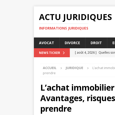
ACTU JURIDIQUES
INFORMATIONS JURIDIQUES
AVOCAT
DIVORCE
DROIT
E
[ août 4, 2026 ]
Quelles son
NEWS TICKER
JURIDIQUE
ACCUEIL
JURIDIQUE
L’achat immobi
[ août 2, 2026 ]
Comment le 
prendre
[ août 2, 2026 ]
Impôts et f
L’achat immobilier 
[ juillet 31, 2026 ]
Les meill
Avantages, risques
[ août 6, 2026 ]
Délits fina
prendre