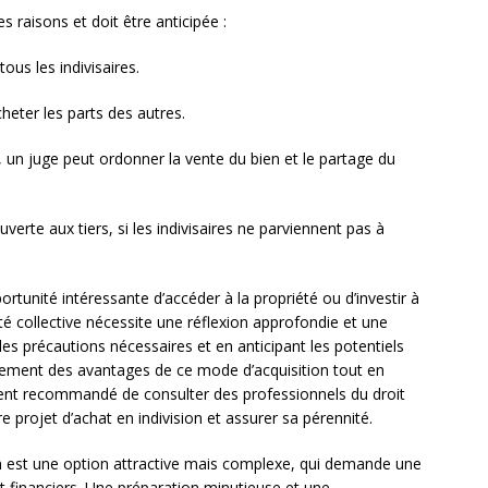
es raisons et doit être anticipée :
tous les indivisaires.
cheter les parts des autres.
 un juge peut ordonner la vente du bien et le partage du
verte aux tiers, si les indivisaires ne parviennent pas à
ortunité intéressante d’accéder à la propriété ou d’investir à
té collective nécessite une réflexion approfondie et une
les précautions nécessaires et en anticipant les potentiels
leinement des avantages de ce mode d’acquisition tout en
ement recommandé de consulter des professionnels du droit
e projet d’achat en indivision et assurer sa pérennité.
ion est une option attractive mais complexe, qui demande une
t financiers. Une préparation minutieuse et une